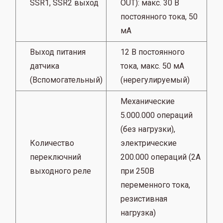
SSR1, SSR2 выход
OUT): макс. 30 В
постоянного тока, 50
мА
Выход питания
12 В постоянного
датчика
тока, макс. 50 мА
(Вспомогательный)
(нерегулируемый)
Механические
5.000.000 операций
(без нагрузки),
Количество
электрические
переключний
200.000 операций (2А
выходного реле
при 250В
переменного тока,
резистивная
нагрузка)