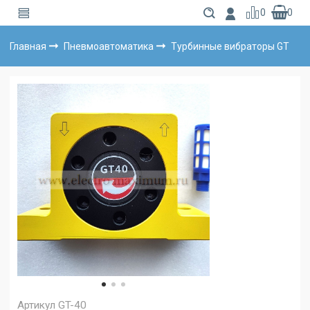
0
0
Главная
Пневмоавтоматика
Турбинные вибраторы GT
Артикул
GT-40