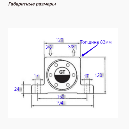
7300
Габаритные размеры
425 / 700 /
9500
GT40
/
970 л/мин
колебаний
9800
в минуту
Н