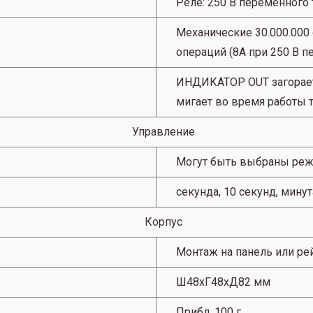
Реле: 250 В переменного т
Механические 30.000.000 
операций (8A при 250 В п
ИНДИКАТОР OUT загорает
мигает во время работы 
Управление
Могут быть выбраны режимы
секунда, 10 секунд, минут
Корпус
Монтаж на панель или р
Ш48хГ48хД82 мм
Прибл.
100 г