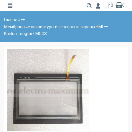
0
0
Главная
Мембранные клавиатуры и сенсорные экраны HMI
Kunlun Tongtai / MCGS