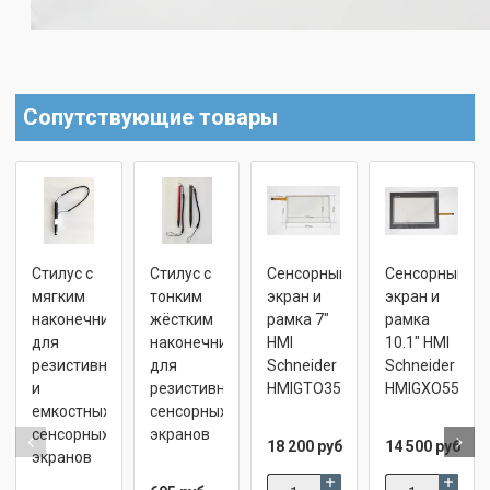
Сопутствующие товары
Стилус с
Стилус с
Сенсорный
Сенсорный
мягким
тонким
экран и
экран и
наконечником
жёстким
рамка 7"
рамка
для
наконечником
HMI
10.1" HMI
резистивных
для
Schneider
Schneider
и
резистивных
HMIGTO3510
HMIGXO5502
емкостных
сенсорных
сенсорных
экранов
18 200 руб
14 500 руб
экранов