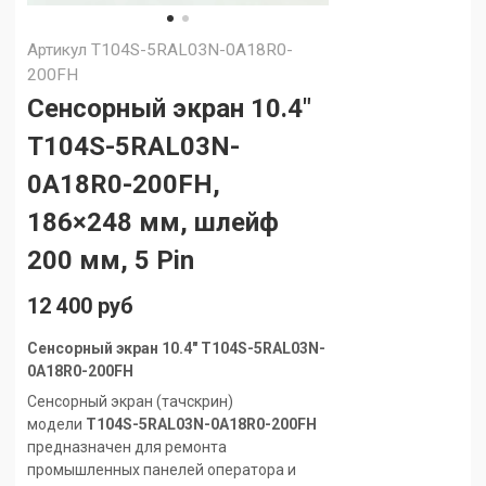
Артикул
T104S-5RAL03N-0A18R0-
200FH
Сенсорный экран 10.4"
T104S-5RAL03N-
0A18R0-200FH,
186×248 мм, шлейф
200 мм, 5 Pin
12 400 руб
Сенсорный экран 10.4" T104S-5RAL03N-
0A18R0-200FH
Сенсорный экран (тачскрин)
модели
T104S-5RAL03N-0A18R0-200FH
предназначен для ремонта
промышленных панелей оператора и