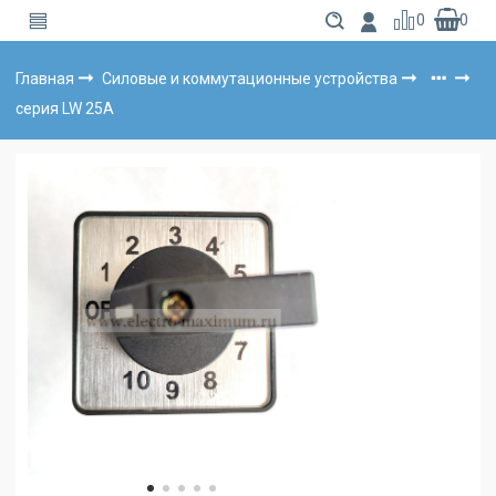
0
0
Главная
Силовые и коммутационные устройства
серия LW 25А