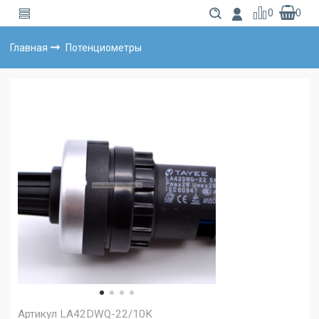
0
0
Главная
Потенциометры
Артикул
LA42DWQ-22/10K