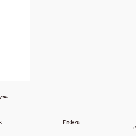
ров.
k
Findeva