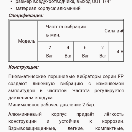
размер воздухоотводчика, выход OUT 1/4”
материал корпуса: алюминий
Спецификация:
Частота вибрации
Сила вибрац
в мин.
Модель
2
4
6
2
4 Bar
Bar
Bar
Bar
Bar
Конструкция:
FP-50-
35
61
88
25
1112
Пневматические поршневые вибраторы серии FP
M
создают линейную вибрацию с изменяемой
амплитудой и частотой. Частота регулируется
давлением воздуха.
Минимальное рабочее давление 2 бар.
Алюминиевый корпус придаёт лёгкость
конструкции и устойчив к коррозии.
Взрывозащищенные, легкие, компактные,