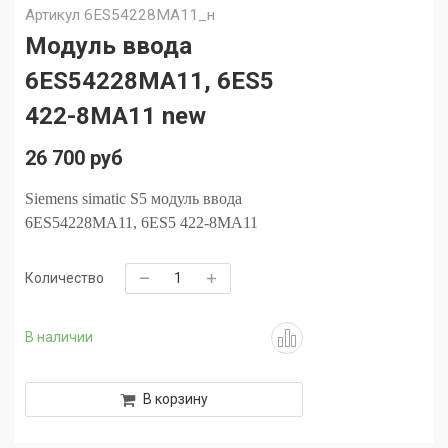
Артикул
6ES54228MA11_н
Модуль ввода
6ES54228MA11, 6ES5
422-8MA11 new
26 700 руб
Siemens simatic S5 модуль ввода
6ES54228MA11, 6ES5 422-8MA11
Количество
В наличии
В корзину