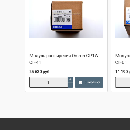
Модуль расширения Omron CP1W-
Модуль
CIF41
CIF01
25 630 руб
11 190 
В корзину
Сравнить