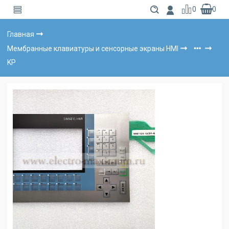
0
0
Главная
Мембранные клавиатуры и сенсорные экраны HMI
KP