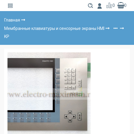
0
0
Главная
Мембранные клавиатуры и сенсорные экраны HMI
KP