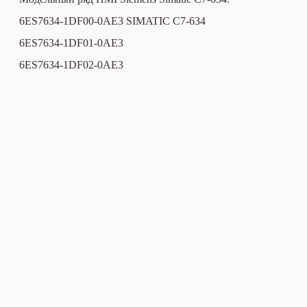
6ES7634-1DF00-0AE3
SIMATIC C7-634
6ES7634-1DF01-0AE3
6ES7634-1DF02-0AE3
6ES7634-2BF00-0AE3
6ES7634-2BF01-0AE3
6ES7634-2BF02-0AE3
6ES7634-2DF00-0AE3
ПОЛИТИКА КОНФИДЕНЦИАЛЬНОСТИ И ОФЕРТА