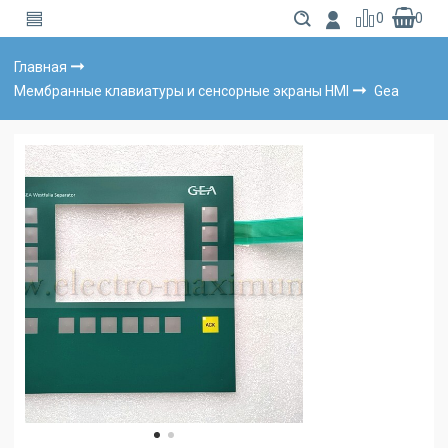
0
0
Главная
Мембранные клавиатуры и сенсорные экраны HMI
Gea