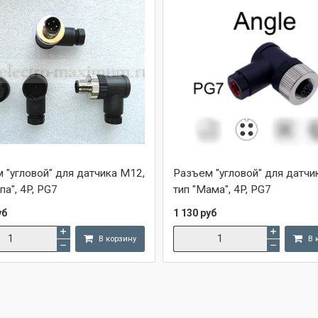
 "угловой" для датчика M12,
Разъем "угловой" для датчи
па", 4P, PG7
тип "Мама", 4P, PG7
уб
1 130 руб
В корзину
В 
Сравнить
Сравнить