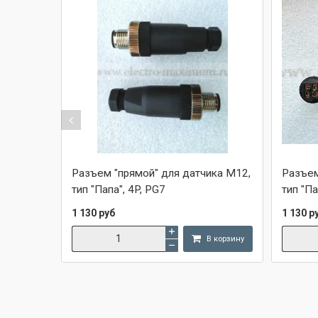
Разъем "прямой" для датчика M12,
Разъем
тип "Папа", 4P, PG7
тип "Па
1 130 руб
1 130 р
В корзину
Сравнить