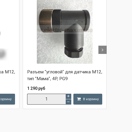
ка M12,
Разъем "угловой" для датчика M12,
Разъем 
тип "Мама", 4P, PG9
тип "Мам
1 290 руб
1 290 ру
корзину
В корзину
Сравнить