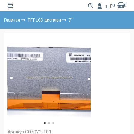
0
0
Главная
TFT LCD дисплеи
7"
Артикул
G070Y3-T01