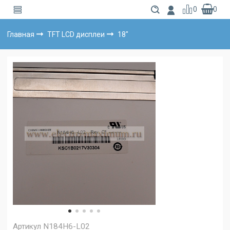
0
0
Главная
TFT LCD дисплеи
18"
Артикул
N184H6-L02