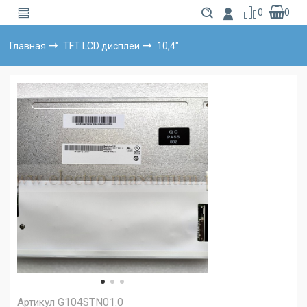
0
0
Главная
TFT LCD дисплеи
10,4"
Артикул
G104STN01.0