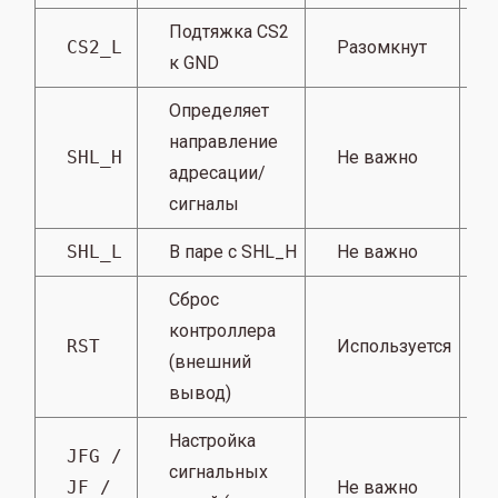
Подтяжка CS2
CS2_L
Разомкнут
к GND
Определяет
направление
SHL_H
Не важно
адресации/
сигналы
SHL_L
В паре с SHL_H
Не важно
Сброс
контроллера
RST
Используется
(внешний
вывод)
Настройка
JFG /
сигнальных
JF /
Не важно