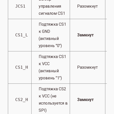
JCS1
управления
Разомкнут
сигналом CS1
Подтяжка CS1
к GND
CS1_L
Замкнут
(активный
уровень "0")
Подтяжка CS1
к VCC
CS1_H
Разомкнут
(активный
уровень "1")
Подтяжка CS2
к VCC (не
CS2_H
Замкнут
используется в
SPI)