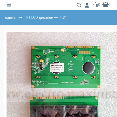
0
0
Главная
TFT LCD дисплеи
4,3"