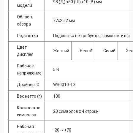
98 (Д) x60 (Ш) x10 (В) мм
модели
Область
77x25,2 мм
обзора
Подсветка
Подсветка не требуется, самосветится
Цвет
Желтый
Белый
Синий
Зе
дисплея
Рабочее
5 В
напряжение
Драйвер IC
WS0010-TX
Вес нетто (г)
100
Количество
20 символов x 4 строки
символов
Рабочая
-20 ~ +70