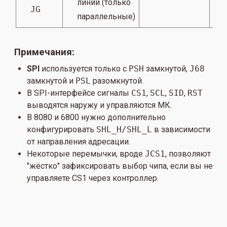
линий (только
JG
параллельные)
Примечания:
SPI
используется только с
PSH
замкнутой,
J68
замкнутой и
PSL
разомкнутой.
В SPI-интерфейсе сигналы
CS1
,
SCL
,
SID
,
RST
выводятся наружу и управляются МК.
В 8080 и 6800 нужно дополнительно
конфигурировать
SHL_H/SHL_L
в зависимости
от направления адресации.
Некоторые перемычки, вроде
JCS1
, позволяют
"жёстко" зафиксировать выбор чипа, если вы не
управляете CS1 через контроллер.