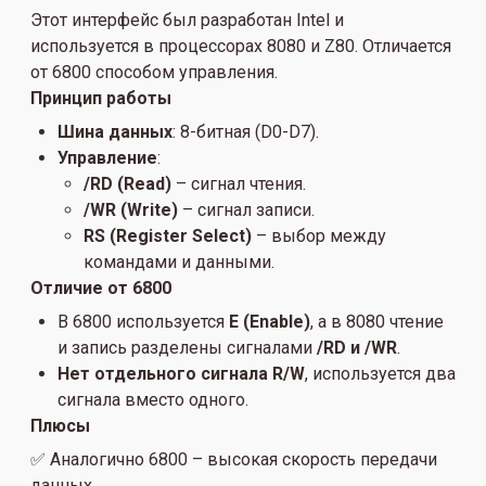
Этот интерфейс был разработан Intel и
используется в процессорах 8080 и Z80. Отличается
от 6800 способом управления.
Принцип работы
Шина данных
: 8-битная (D0-D7).
Управление
:
/RD (Read)
– сигнал чтения.
/WR (Write)
– сигнал записи.
RS (Register Select)
– выбор между
командами и данными.
Отличие от 6800
В 6800 используется
E (Enable)
, а в 8080 чтение
и запись разделены сигналами
/RD и /WR
.
Нет отдельного сигнала R/W
, используется два
сигнала вместо одного.
Плюсы
✅ Аналогично 6800 – высокая скорость передачи
данных.